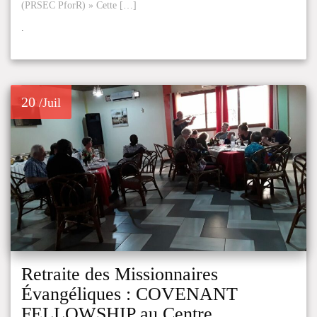
(PRSEC PforR) » Cette […]
.
20
/Juil
Retraite des Missionnaires
Évangéliques : COVENANT
FELLOWSHIP au Centre