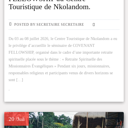
Touristique de Nkolandom.
POSTED BY:SECRETAIRE SECRETAIRE
Du 03 au 08 juillet 2026, le Centre Touristique de Nkolandom a eu
le privilège d’accueillir le séminaire de COVENANT
FELLOWSHIP, organisé dans le cadre d’une importante retraite
spirituelle placée sous le thème : « Retraite Spirituelle des
Missionnaires Évangéliques » Pendant six jours, missionnaires,
responsables religieux et participants venus de divers horizons se
sont […]
.
20
/Juil