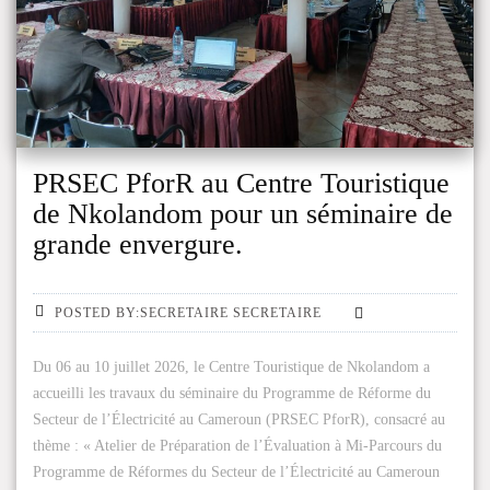
PRSEC PforR au Centre Touristique
de Nkolandom pour un séminaire de
grande envergure.
POSTED BY:SECRETAIRE SECRETAIRE
Du 06 au 10 juillet 2026, le Centre Touristique de Nkolandom a
accueilli les travaux du séminaire du Programme de Réforme du
Secteur de l’Électricité au Cameroun (PRSEC PforR), consacré au
thème : « Atelier de Préparation de l’Évaluation à Mi-Parcours du
Programme de Réformes du Secteur de l’Électricité au Cameroun