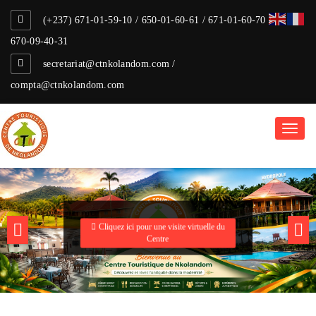
(+237) 671-01-59-10 / 650-01-60-61 / 671-01-60-70 /
670-09-40-31
secretariat@ctnkolandom.com /
compta@ctnkolandom.com
Toggl
naviga
Vers les hauteurs du rêve
Centre Touristique de
Nkolandom
Cliquez ici pour une visite virtuelle du
Centre