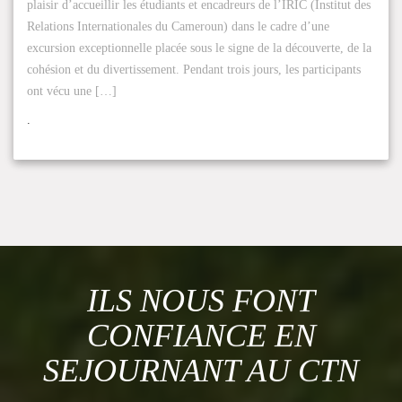
plaisir d’accueillir les étudiants et encadreurs de l’IRIC (Institut des
Relations Internationales du Cameroun) dans le cadre d’une
excursion exceptionnelle placée sous le signe de la découverte, de la
cohésion et du divertissement. Pendant trois jours, les participants
ont vécu une […]
.
ILS NOUS FONT
CONFIANCE EN
SEJOURNANT AU CTN