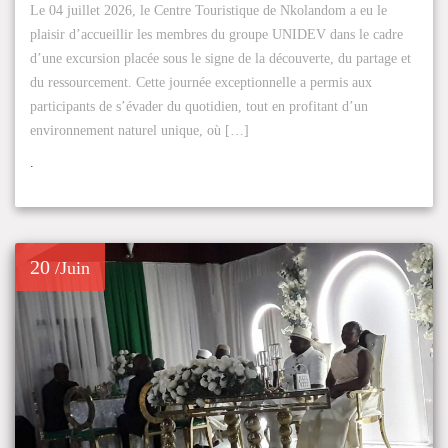
Le 04 juillet 2026, le Centre Touristique de Nkolandom a eu le
plaisir d’accueillir les membres du groupe UNIDEV dans le cadre
d’une excursion placée sous le signe de la découverte, du partage et
du ressourcement. Cette journée exceptionnelle a permis aux
participants de s’évader du quotidien, tout en profitant d’un
environnement naturel unique, où […]
.
20
/Juin